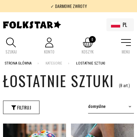
✓ DARMOWE ZWROTY
✓ 100% FOLKLOR
PL
0
SZUKAJ
KONTO
KOSZYK
MENU
STRONA GŁÓWNA
KATEGORIE
ŁOSTATNIE SZTUKI
ŁOSTATNIE SZTUKI
(8 art.)
FILTRUJ
domyślne