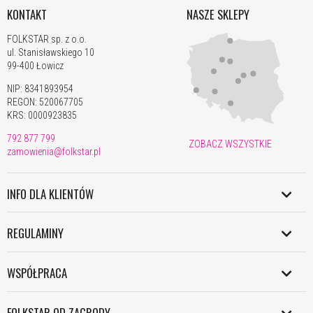
KONTAKT
NASZE SKLEPY
FOLKSTAR sp. z o.o.
ul. Stanisławskiego 10
99-400 Łowicz
NIP: 8341893954
REGON: 520067705
KRS: 0000923835
792 877 799
ZOBACZ WSZYSTKIE
zamowienia@folkstar.pl
INFO DLA KLIENTÓW
WYSYŁKA PL
REGULAMINY
WYSYŁKA ŚWIAT
REGULAMIN
PŁATNOŚCI
WSPÓŁPRACA
POLITYKA DANYCH OSOBOWYCH
ZWROTY I REKLAMACJE
HURT
POLITYKA COOKIES
FOLKSTAR OD ZAGRODY