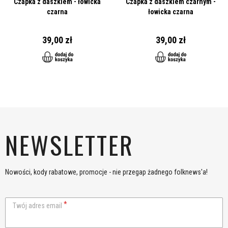
Czapka z daszkiem - łowicka
Czapka z daszkiem czarnym -
czarna
łowicka czarna
39,00 zł
39,00 zł
NEWSLETTER
Nowości, kody rabatowe, promocje - nie przegap żadnego folknews'a!
Twój adres email