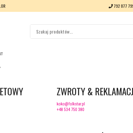
LOR
792 877 79
KT
T
NETOWY
ZWROTY & REKLAMAC
koko@folkstar.pl
+48 534 750 380