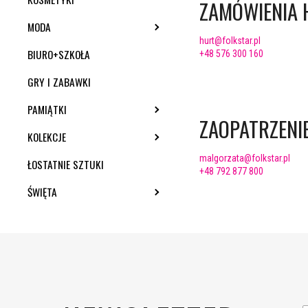
ZAMÓWIENIA 
MODA
TOGGLE SUBMENU
hurt@folkstar.pl
BIURO+SZKOŁA
+48 576 300 160
GRY I ZABAWKI
PAMIĄTKI
TOGGLE SUBMENU
ZAOPATRZENI
KOLEKCJE
TOGGLE SUBMENU
malgorzata@folkstar.pl
ŁOSTATNIE SZTUKI
+48 792 877 800
ŚWIĘTA
TOGGLE SUBMENU