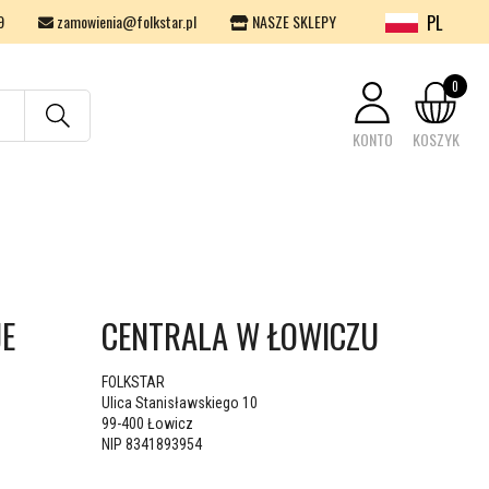
PL
9
zamowienia@folkstar.pl
NASZE SKLEPY
0
KONTO
KOSZYK
Twój koszyk jest pusty.
JE
CENTRALA W ŁOWICZU
FOLKSTAR
Ulica Stanisławskiego 10
99-400 Łowicz
NIP 8341893954