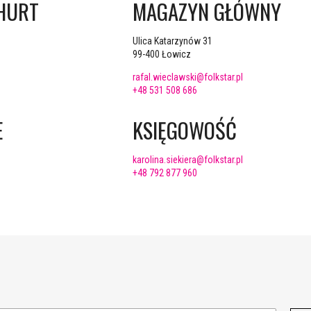
HURT
MAGAZYN GŁÓWNY
Ulica Katarzynów 31
99-400 Łowicz
rafal.wieclawski@folkstar.pl
+48 531 508 686
E
KSIĘGOWOŚĆ
karolina.siekiera@folkstar.pl
+48 792 877 960