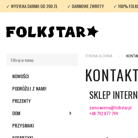
✓ WYSYŁKA DARMO OD 200 ZŁ
✓ DARMOWE ZWROTY
✓ 100% FOLK
STRONA GŁÓWNA
KONTA
KONTAK
NOWOŚCI
PODRÓŻUJ Z NAMI!
SKLEP INTER
PREZENTY
zamowienia@folkstar.pl
DOM
TOGGLE SUBMENU
+48 792 877 799
PRZYSMAKI
KOSMETYKI