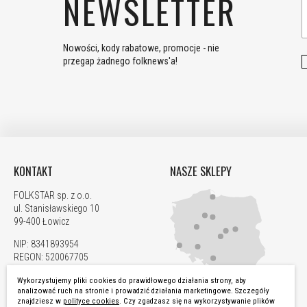
NEWSLETTER
Nowości, kody rabatowe, promocje - nie
przegap żadnego folknews'a!
KONTAKT
NASZE SKLEPY
FOLKSTAR sp. z o.o.
ul. Stanisławskiego 10
99-400 Łowicz
NIP: 8341893954
REGON: 520067705
KRS: 0000923835
Wykorzystujemy pliki cookies do prawidłowego działania strony, aby
analizować ruch na stronie i prowadzić działania marketingowe. Szczegóły
792 877 799
ZOBACZ WSZYSTKIE
znajdziesz w
polityce cookies
. Czy zgadzasz się na wykorzystywanie plików
zamowienia@folkstar.pl