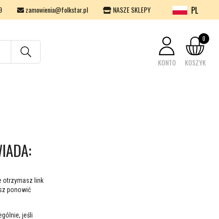
PL
9
zamowienia@folkstar.pl
NASZE SKLEPY
0
KONTO
KOSZYK
Twój koszyk jest pusty.
IADA:
 otrzymasz link
sz ponowić
ólnie, jeśli