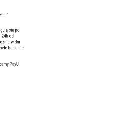
owane
gują się po
o 24h od
cznie w dni
iele banki nie
ecamy PayU,