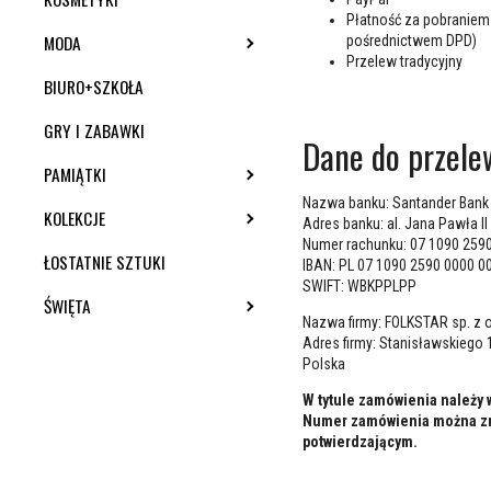
Płatność za pobraniem
MODA
TOGGLE SUBMENU
pośrednictwem DPD)
Przelew tradycyjny
BIURO+SZKOŁA
GRY I ZABAWKI
Dane do przele
PAMIĄTKI
TOGGLE SUBMENU
Nazwa banku: Santander Bank 
KOLEKCJE
TOGGLE SUBMENU
Adres banku: al. Jana Pawła I
Numer rachunku: 07 1090 259
ŁOSTATNIE SZTUKI
IBAN: PL 07 1090 2590 0000 0
SWIFT: WBKPPLPP
ŚWIĘTA
TOGGLE SUBMENU
Nazwa firmy: FOLKSTAR sp. z o
Adres firmy: Stanisławskiego 
Polska
W tytule zamówienia należy 
Numer zamówienia można zn
potwierdzającym.