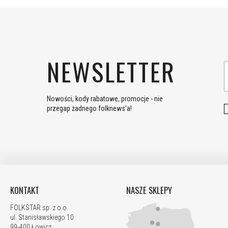
NEWSLETTER
Nowości, kody rabatowe, promocje - nie
przegap żadnego folknews'a!
KONTAKT
NASZE SKLEPY
FOLKSTAR sp. z o.o.
ul. Stanisławskiego 10
99-400 Łowicz