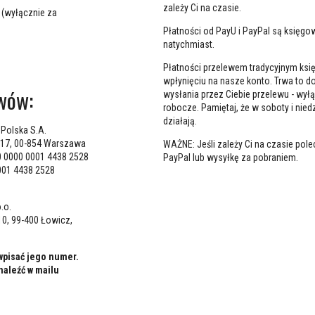
zależy Ci na czasie.
 (wyłącznie za
Płatności od PayU i PayPal są księg
natychmiast.
Płatności przelewem tradycyjnym księ
wpłynięciu na nasze konto. Trwa to d
wów:
wysłania przez Ciebie przelewu - wyłą
robocze. Pamiętaj, że w soboty i niedz
działają.
Polska S.A.
I 17, 00-854 Warszawa
WAŻNE: Jeśli zależy Ci na czasie pol
0 0000 0001 4438 2528
PayPal lub wysyłkę za pobraniem.
001 4438 2528
.o.
10, 99-400 Łowicz,
wpisać jego numer.
aleźć w mailu