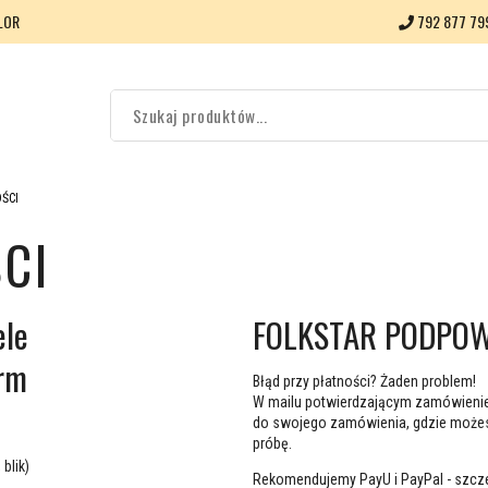
LOR
792 877 79
ŚCI
CI
ele
FOLKSTAR PODPOW
orm
Błąd przy płatności? Żaden problem!
W mailu potwierdzającym zamówienie
do swojego zamówienia, gdzie może
próbę.
blik)
Rekomendujemy PayU i PayPal - szczeg