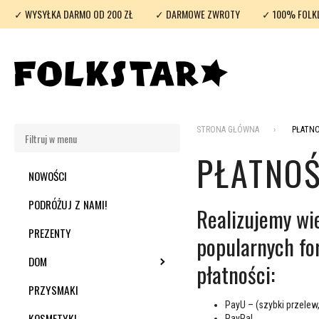
✓ WYSYŁKA DARMO OD 200 ZŁ
✓ DARMOWE ZWROTY
✓ 100% FOLK
STRONA GŁÓWNA
PŁATNO
PŁATNOŚ
NOWOŚCI
PODRÓŻUJ Z NAMI!
Realizujemy wi
PREZENTY
popularnych f
DOM
TOGGLE SUBMENU
płatności:
PRZYSMAKI
PayU – (szybki przelew, 
KOSMETYKI
PayPal