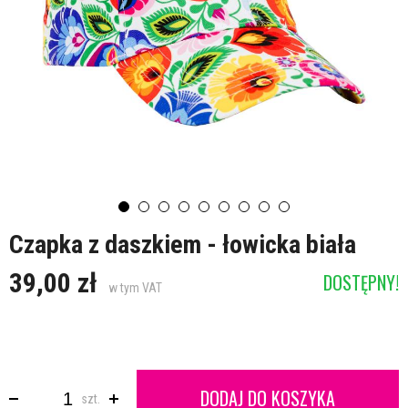
Czapka z daszkiem - łowicka biała
39,00 zł
DOSTĘPNY!
w tym VAT
DODAJ DO KOSZYKA
szt.