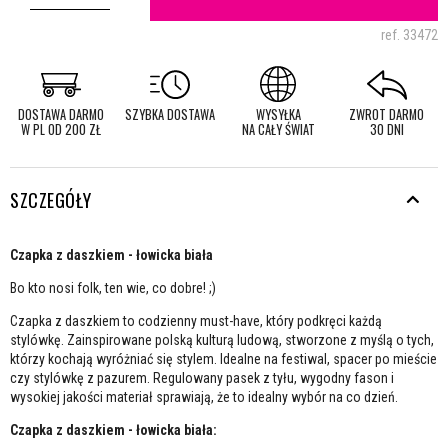
ref.
33472
DOSTAWA DARMO
SZYBKA DOSTAWA
WYSYŁKA
ZWROT DARMO
W PL OD 200 ZŁ
NA CAŁY ŚWIAT
30 DNI
SZCZEGÓŁY
Czapka z daszkiem - łowicka biała
Bo kto nosi folk, ten wie, co dobre! ;)
Czapka z daszkiem to codzienny must-have, który podkręci każdą
stylówkę. Zainspirowane polską kulturą ludową, stworzone z myślą o tych,
którzy kochają wyróżniać się stylem. Idealne na festiwal, spacer po mieście
czy stylówkę z pazurem. Regulowany pasek z tyłu, wygodny fason i
wysokiej jakości materiał sprawiają, że to idealny wybór na co dzień.
Czapka z daszkiem - łowicka biała: