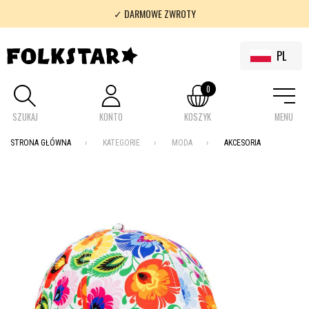
✓ DARMOWE ZWROTY
✓ 100% FOLKLOR
PL
0
SZUKAJ
KONTO
KOSZYK
MENU
STRONA GŁÓWNA
KATEGORIE
MODA
AKCESORIA