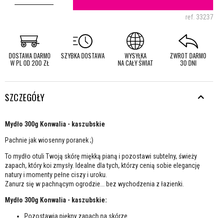
ref.
33237
DOSTAWA DARMO
SZYBKA DOSTAWA
WYSYŁKA
ZWROT DARMO
W PL OD 200 ZŁ
NA CAŁY ŚWIAT
30 DNI
SZCZEGÓŁY
Mydło 300g Konwalia - kaszubskie
Pachnie jak wiosenny poranek ;)
To mydło otuli Twoją skórę miękką pianą i pozostawi subtelny, świeży
zapach, który koi zmysły. Idealne dla tych, którzy cenią sobie elegancję
natury i momenty pełne ciszy i uroku.
Zanurz się w pachnącym ogrodzie... bez wychodzenia z łazienki.
Mydło 300g Konwalia - kaszubskie:
Pozostawia piękny zapach na skórze