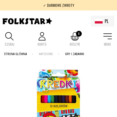
✓ DARMOWE ZWROTY
✓ 100% FOLKLOR
PL
0
SZUKAJ
KONTO
KOSZYK
MENU
STRONA GŁÓWNA
KATEGORIE
GRY I ZABAWKI