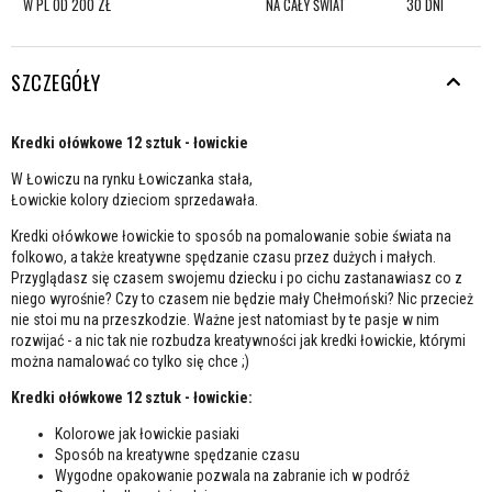
W PL OD 200 ZŁ
NA CAŁY ŚWIAT
30 DNI
SZCZEGÓŁY
Kredki ołówkowe 12 sztuk - łowickie
W Łowiczu na rynku Łowiczanka stała,
Łowickie kolory dzieciom sprzedawała.
Kredki ołówkowe łowickie to sposób na pomalowanie sobie świata na
folkowo, a także kreatywne spędzanie czasu przez dużych i małych.
Przyglądasz się czasem swojemu dziecku i po cichu zastanawiasz co z
niego wyrośnie? Czy to czasem nie będzie mały Chełmoński? Nic przecież
nie stoi mu na przeszkodzie. Ważne jest natomiast by te pasje w nim
rozwijać - a nic tak nie rozbudza kreatywności jak kredki łowickie, którymi
można namalować co tylko się chce ;)
Kredki ołówkowe 12 sztuk - łowickie:
Kolorowe jak łowickie pasiaki
Sposób na kreatywne spędzanie czasu
Wygodne opakowanie pozwala na zabranie ich w podróż