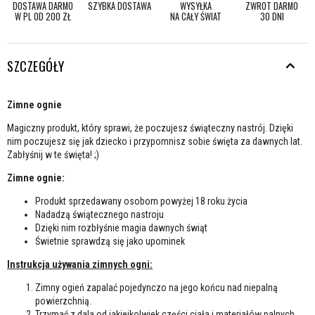
DOSTAWA DARMO
SZYBKA DOSTAWA
WYSYŁKA
ZWROT DARMO
W PL OD 200 ZŁ
NA CAŁY ŚWIAT
30 DNI
SZCZEGÓŁY
Zimne ognie
Magiczny produkt, który sprawi, że poczujesz świąteczny nastrój. Dzięki
nim poczujesz się jak dziecko i przypomnisz sobie święta za dawnych lat.
Zabłyśnij w te święta! ;)
Zimne ognie:
Produkt sprzedawany osobom powyżej 18 roku życia
Nadadzą świątecznego nastroju
Dzięki nim rozbłyśnie magia dawnych świąt
Świetnie sprawdzą się jako upominek
Instrukcja używania zimnych ogni:
Zimny ogień zapalać pojedynczo na jego końcu nad niepalną
powierzchnią.
Trzymać z dala od jakiejkolwiek części ciała i materiałów palnych.