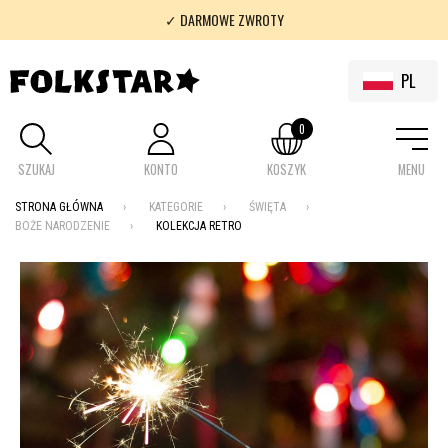
✓ DARMOWE ZWROTY
✓ 100% FOLKLOR
PL
0
SZUKAJ
KONTO
KOSZYK
MENU
STRONA GŁÓWNA
KATEGORIE
ŚWIĘTA
BOŻE NARODZENIE
KOLEKCJA RETRO