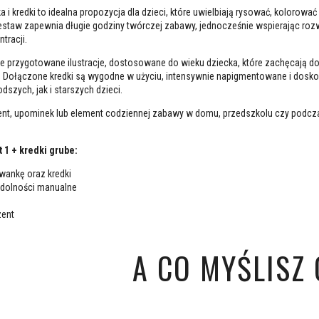
 kredki to idealna propozycja dla dzieci, które uwielbiają rysować, kolorować 
estaw zapewnia długie godziny twórczej zabawy, jednocześnie wspierając roz
tracji.
e przygotowane ilustracje, dostosowane do wieku dziecka, które zachęcają d
. Dołączone kredki są wygodne w użyciu, intensywnie napigmentowane i dosko
szych, jak i starszych dzieci.
ent, upominek lub element codziennej zabawy w domu, przedszkolu czy podcz
 1 + kredki grube:
wankę oraz kredki
zdolności manualne
zent
A CO MYŚLISZ O