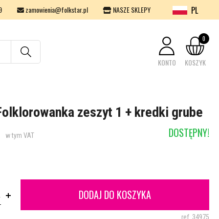
PL
9
zamowienia@folkstar.pl
NASZE SKLEPY
0
KONTO
KOSZYK
Twój koszyk jest pusty.
olklorowanka zeszyt 1 + kredki grube
DOSTĘPNY!
w tym VAT
DODAJ DO KOSZYKA
.
ref.
34975