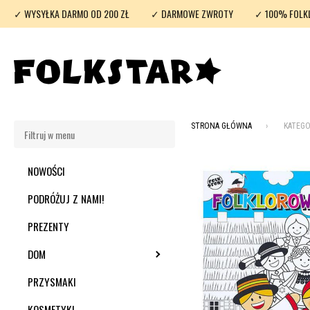
✓ WYSYŁKA DARMO OD 200 ZŁ
✓ DARMOWE ZWROTY
✓ 100% FOLK
STRONA GŁÓWNA
KATEGO
NOWOŚCI
PODRÓŻUJ Z NAMI!
PREZENTY
DOM
TOGGLE SUBMENU
PRZYSMAKI
KOSMETYKI