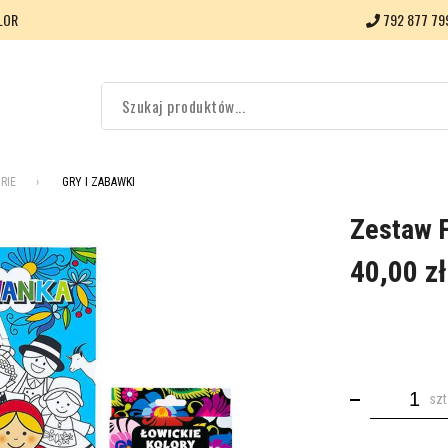
LOR
792 877 79
RIE
GRY I ZABAWKI
Zestaw F
40,00 zł
szt