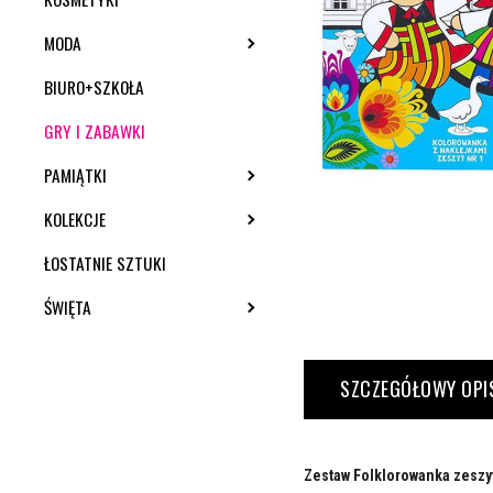
MODA
TOGGLE SUBMENU
BIURO+SZKOŁA
GRY I ZABAWKI
PAMIĄTKI
TOGGLE SUBMENU
KOLEKCJE
TOGGLE SUBMENU
ŁOSTATNIE SZTUKI
ŚWIĘTA
TOGGLE SUBMENU
SZCZEGÓŁOWY OPI
Zestaw Folklorowanka zeszyt