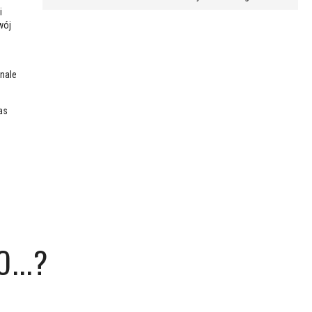
i
wój
o
nale
as
...?