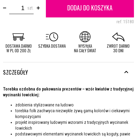
DODAJ DO KOSZYKA
szt.
ref.
15180
DOSTAWA DARMO
SZYBKA DOSTAWA
WYSYŁKA
ZWROT DARMO
W PL OD 200 ZŁ
NA CAŁY ŚWIAT
30 DNI
SZCZEGÓŁY
Torebka ozdobna do pakowania prezentów – wzór kwiatów z tradycyjnej
wycinanki łowickiej:
zdobienia stylizowane na ludowo
torebka folk zachwyca niezwykle żywą gamą kolorów i ciekawymi
kompozycjami
projekt inspirowany ludowymi wzorami z tradycyjnych wycinanek
łowickich
podstawowymi elementami wycinanek łowickich są koguty, pawie