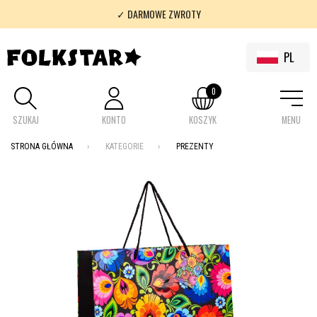
✓ DARMOWE ZWROTY
✓ 100% FOLKLOR
PL
0
SZUKAJ
KONTO
KOSZYK
MENU
STRONA GŁÓWNA
KATEGORIE
PREZENTY