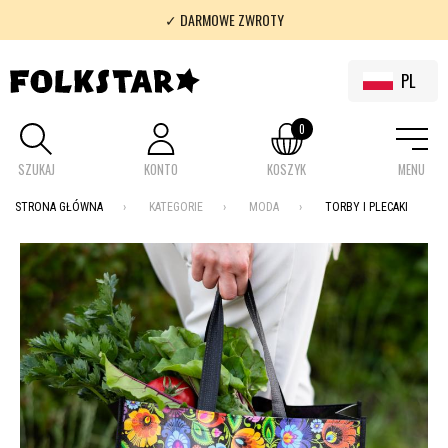
✓ DARMOWE ZWROTY
✓ 100% FOLKLOR
PL
0
SZUKAJ
KONTO
KOSZYK
MENU
STRONA GŁÓWNA
KATEGORIE
MODA
TORBY I PLECAKI