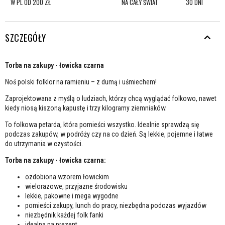
W PL OD 200 ZŁ
NA CAŁY ŚWIAT
30 DNI
SZCZEGÓŁY
Torba na zakupy - łowicka czarna
Noś polski folklor na ramieniu – z dumą i uśmiechem!
Zaprojektowana z myślą o ludziach, którzy chcą wyglądać folkowo, nawet
kiedy niosą kiszoną kapustę i trzy kilogramy ziemniaków.
To folkowa petarda, która pomieści wszystko. Idealnie sprawdzą się
podczas zakupów, w podróży czy na co dzień. Są lekkie, pojemne i łatwe
do utrzymania w czystości.
Torba na zakupy - łowicka czarna:
ozdobiona wzorem łowickim
wielorazowe, przyjazne środowisku
lekkie, pakowne i mega wygodne
pomieści zakupy, lunch do pracy, niezbędna podczas wyjazdów
niezbędnik każdej folk fanki
idealna na prezent