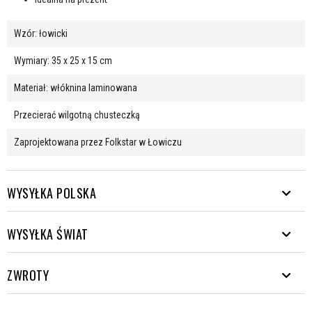
Wzór: łowicki
Wymiary: 35 x 25 x 15 cm
Materiał: włóknina laminowana
Przecierać wilgotną chusteczką
Zaprojektowana przez Folkstar w Łowiczu
WYSYŁKA POLSKA
WYSYŁKA ŚWIAT
Wysyłamy paczki w kierunkach wielu. Od Rys aż do Helu.
Wysyłka darmo od 200 zł.
EUROPA
ZWROTY
Czas oczekiwania od nadania
Forma dostawy
Koszt
paczki
KURIER
- cena pojawi się w formularzu zamówienia po podaniu