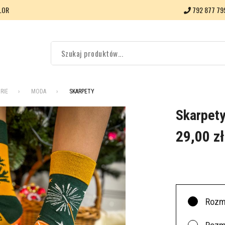
LOR
792 877 79
RIE
MODA
SKARPETY
Skarpety
29,00 zł
Rozm