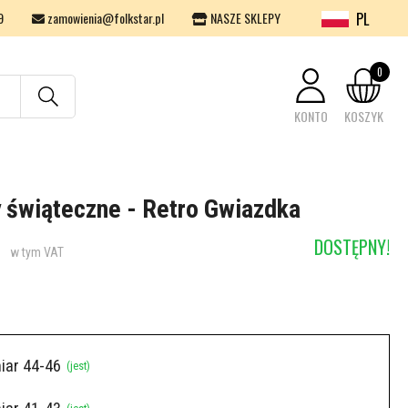
PL
9
zamowienia@folkstar.pl
NASZE SKLEPY
0
KONTO
KOSZYK
Twój koszyk jest pusty.
 świąteczne - Retro Gwiazdka
DOSTĘPNY!
w tym VAT
iar 44-46
(jest)