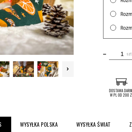
Rozm
Rozm
Rozm
szt
DOSTAWA DAR
W PL OD 200 Z
S
WYSYŁKA POLSKA
WYSYŁKA ŚWIAT