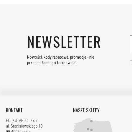
NEWSLETTER
Nowości, kody rabatowe, promocje - nie
przegap żadnego folknews'a!
KONTAKT
NASZE SKLEPY
FOLKSTAR sp. z o.o.
ul. Stanisławskiego 10
99-400 Łowicz