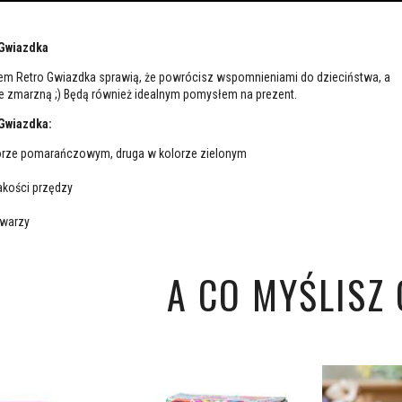
 Gwiazdka
em Retro Gwiazdka sprawią, że powrócisz wspomnieniami do dzieciństwa, a
ie zmarzną ;) Będą również idealnym pomysłem na prezent.
 Gwiazdka:
orze pomarańczowym, druga w kolorze zielonym
akości przędzy
twarzy
A CO MYŚLISZ O