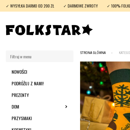
✓ WYSYŁKA DARMO OD 200 ZŁ
✓ DARMOWE ZWROTY
✓ 100% FOLK
STRONA GŁÓWNA
KATEGO
NOWOŚCI
PODRÓŻUJ Z NAMI!
PREZENTY
DOM
TOGGLE SUBMENU
PRZYSMAKI
KOSMETYKI