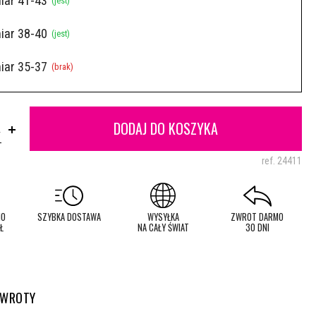
iar 41-43
(jest)
iar 38-40
(jest)
iar 35-37
(brak)
DODAJ DO KOSZYKA
.
ref.
24411
MO
SZYBKA DOSTAWA
WYSYŁKA
ZWROT DARMO
Ł
NA CAŁY ŚWIAT
30 DNI
ZWROTY