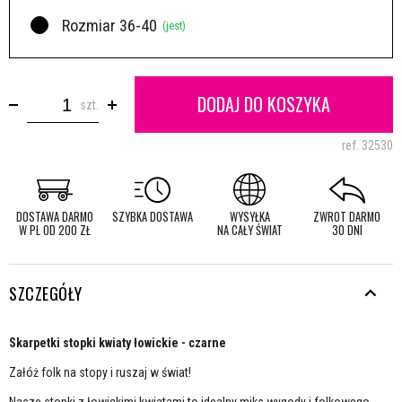
Rozmiar 36-40
(jest)
DODAJ DO KOSZYKA
szt.
ref.
32530
DOSTAWA DARMO
SZYBKA DOSTAWA
WYSYŁKA
ZWROT DARMO
W PL OD 200 ZŁ
NA CAŁY ŚWIAT
30 DNI
SZCZEGÓŁY
Skarpetki stopki kwiaty łowickie - czarne
Załóż folk na stopy i ruszaj w świat!
Nasze stopki z łowickimi kwiatami to idealny miks wygody i folkowego