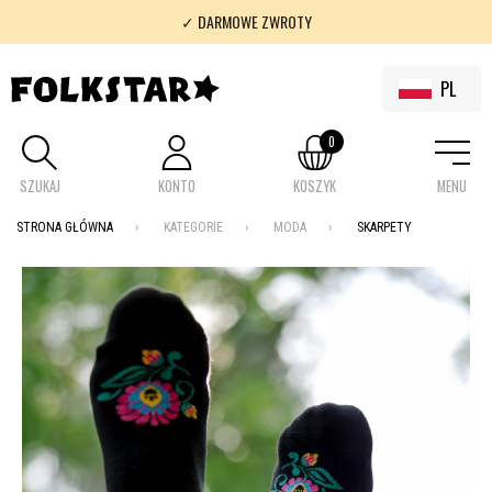
✓ DARMOWE ZWROTY
✓ 100% FOLKLOR
PL
0
SZUKAJ
KONTO
KOSZYK
MENU
STRONA GŁÓWNA
KATEGORIE
MODA
SKARPETY