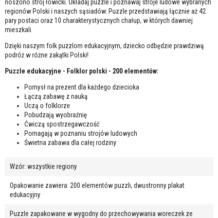
noszono strój łowicki. Układaj puzzle i poznawaj stroje ludowe wybranych
regionów Polski i naszych sąsiadów. Puzzle przedstawiają łącznie aż 42
pary postaci oraz 10 charakterystycznych chałup, w których dawniej
mieszkali.
Dzięki naszym folk puzzlom edukacyjnym, dziecko odbędzie prawdziwą
podróż w różne zakątki Polski!
Puzzle edukacyjne - Folklor polski - 200 elementów:
Pomysł na prezent dla każdego dziecioka
Łączą zabawę z nauką
Uczą o folklorze
Pobudzają wyobraźnię
Ćwiczą spostrzegawczość
Pomagają w poznaniu strojów ludowych
Świetna zabawa dla całej rodziny
Wzór: wszystkie regiony
Opakowanie zawiera: 200 elementów puzzli, dwustronny plakat
edukacyjny
Puzzle zapakowane w wygodny do przechowywania woreczek ze