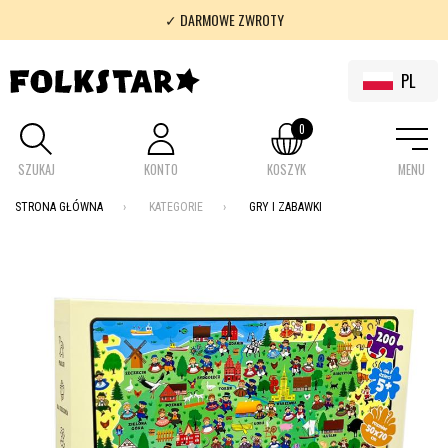
✓ DARMOWE ZWROTY
✓ 100% FOLKLOR
PL
0
SZUKAJ
KONTO
KOSZYK
MENU
STRONA GŁÓWNA
KATEGORIE
GRY I ZABAWKI