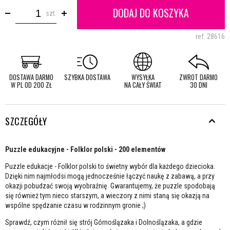
DODAJ DO KOSZYKA
szt.
ref.
28616
DOSTAWA DARMO
SZYBKA DOSTAWA
WYSYŁKA
ZWROT DARMO
W PL OD 200 ZŁ
NA CAŁY ŚWIAT
30 DNI
SZCZEGÓŁY
Puzzle edukacyjne - Folklor polski - 200 elementów
Puzzle edukacje - Folklor polski to świetny wybór dla każdego dziecioka.
Dzięki nim najmłodsi mogą jednocześnie łączyć naukę z zabawą, a przy
okazji pobudzać swoją wyobraźnię. Gwarantujemy, że puzzle spodobają
się również tym nieco starszym, a wieczory z nimi staną się okazją na
wspólne spędzanie czasu w rodzinnym gronie ;)
Sprawdź, czym różnił się strój Górnoślązaka i Dolnoślązaka, a gdzie