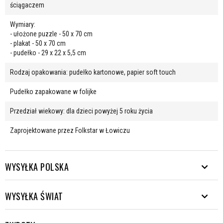
ściągaczem
Wymiary:
- ułożone puzzle - 50 x 70 cm
- plakat - 50 x 70 cm
- pudełko - 29 x 22 x 5,5 cm
Rodzaj opakowania: pudełko kartonowe, papier soft touch
Pudełko zapakowane w folijke
Przedział wiekowy: dla dzieci powyżej 5 roku życia
Zaprojektowane przez Folkstar w Łowiczu
WYSYŁKA POLSKA
WYSYŁKA ŚWIAT
Wysyłamy paczki w kierunkach wielu. Od Rys aż do Helu.
Wysyłka darmo od 200 zł.
EUROPA