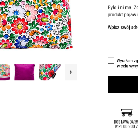
Było i ni ma. 
produkt pojawi
Wpisz swój adr
Wyrażam zgo
w celu wysył
DOSTAWA DAR
W PL OD 200 Z