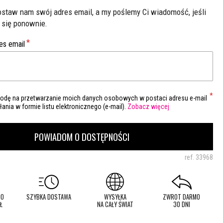
Zostaw nam swój adres email, a my poślemy Ci wiadomość, jeśli
 się ponownie.
es email
dę na przetwarzanie moich danych osobowych w postaci adresu e-mail
ania w formie listu elektronicznego (e-mail).
Zobacz więcej
POWIADOM O DOSTĘPNOŚCI
ref.
33968
MO
SZYBKA DOSTAWA
WYSYŁKA
ZWROT DARMO
Ł
NA CAŁY ŚWIAT
30 DNI