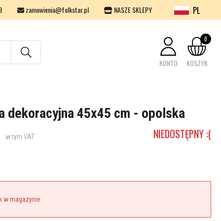
PL
9
zamowienia@folkstar.pl
NASZE SKLEPY
0
KONTO
KOSZYK
Twój koszyk jest pusty.
 dekoracyjna 45x45 cm - opolska
NIEDOSTĘPNY :(
w tym VAT
k w magazynie