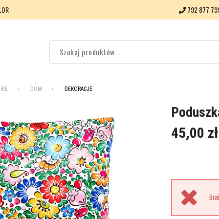
LOR
792 877 79
RIE
DOM
DEKORACJE
Poduszka
45,00 zł
Bra