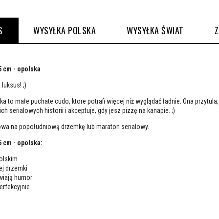
S
WYSYŁKA POLSKA
WYSYŁKA ŚWIAT
 cm - opolska
luksus! ;)
 to małe puchate cudo, ktore potrafi więcej niż wyglądać ładnie. Ona przytula,
h serialowych historii i akceptuje, gdy jesz pizzę na kanapie. ;)
owa na popołudniową drzemkę lub maraton serialowy.
 cm - opolska:
olskim
ej drzemki
wiają humor
erfekcyjnie