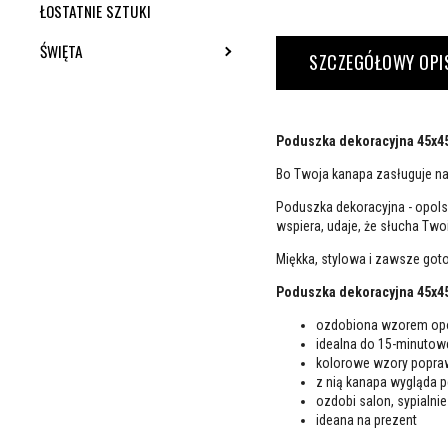
ŁOSTATNIE SZTUKI
ŚWIĘTA
TOGGLE SUBMENU
SZCZEGÓŁOWY OPI
Poduszka dekoracyjna 45x45
Bo Twoja kanapa zasługuje na 
Poduszka dekoracyjna - opolska
wspiera, udaje, że słucha Twoic
Miękka, stylowa i zawsze got
Poduszka dekoracyjna 45x45
ozdobiona wzorem op
idealna do 15-minutow
kolorowe wzory popra
z nią kanapa wygląda p
ozdobi salon, sypialnie
ideana na prezent