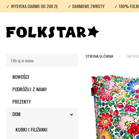
✓ WYSYŁKA DARMO OD 200 ZŁ
✓ DARMOWE ZWROTY
✓ 100% FOLK
STRONA GŁÓWNA
KATEGO
NOWOŚCI
PODRÓŻUJ Z NAMI!
PREZENTY
DOM
TOGGLE SUBMENU
KUBKI I FILIŻANKI