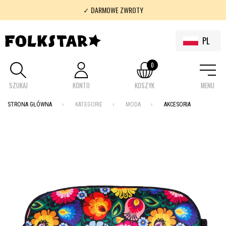
✓ DARMOWE ZWROTY
✓ 100% FOLKLOR
PL
0
SZUKAJ
KONTO
KOSZYK
MENU
STRONA GŁÓWNA
KATEGORIE
MODA
AKCESORIA