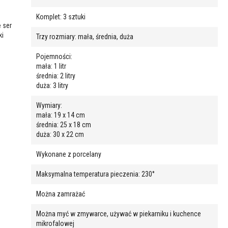
Komplet: 3 sztuki
 ser
ki
Trzy rozmiary: mała, średnia, duża
Pojemności:
mała: 1 litr
średnia: 2 litry
duża: 3 litry
Wymiary:
mała: 19 x 14 cm
średnia: 25 x 18 cm
duża: 30 x 22 cm
Wykonane z porcelany
Maksymalna temperatura pieczenia: 230°
Można zamrażać
Można myć w zmywarce, używać w piekarniku i kuchence
mikrofalowej