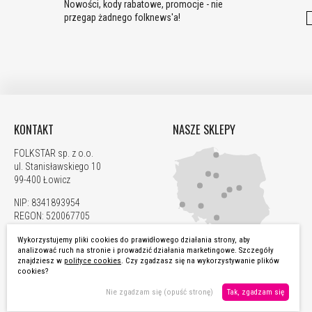
Nowości, kody rabatowe, promocje - nie
przegap żadnego folknews'a!
KONTAKT
NASZE SKLEPY
FOLKSTAR sp. z o.o.
ul. Stanisławskiego 10
99-400 Łowicz
NIP: 8341893954
REGON: 520067705
KRS: 0000923835
Wykorzystujemy pliki cookies do prawidłowego działania strony, aby
analizować ruch na stronie i prowadzić działania marketingowe. Szczegóły
792 877 799
ZOBACZ WSZYSTKIE
znajdziesz w
polityce cookies
. Czy zgadzasz się na wykorzystywanie plików
zamowienia@folkstar.pl
cookies?
Nie zgadzam się (opuść stronę)
Tak, zgadzam się