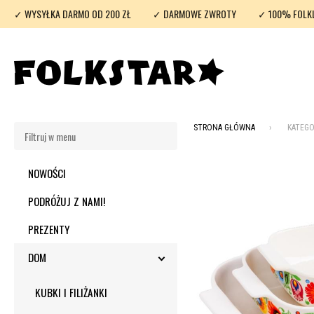
✓ WYSYŁKA DARMO OD 200 ZŁ
✓ DARMOWE ZWROTY
✓ 100% FOLK
STRONA GŁÓWNA
KATEGO
NOWOŚCI
PODRÓŻUJ Z NAMI!
PREZENTY
DOM
TOGGLE SUBMENU
KUBKI I FILIŻANKI