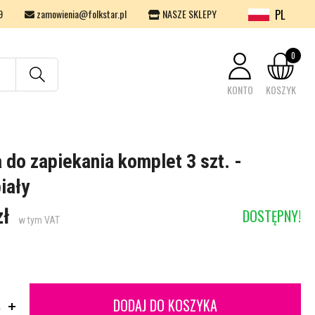
PL
9
zamowienia@folkstar.pl
NASZE SKLEPY
0
KONTO
KOSZYK
Twój koszyk jest pusty.
 do zapiekania komplet 3 szt. -
iały
zł
DOSTĘPNY!
w tym VAT
DODAJ DO KOSZYKA
.