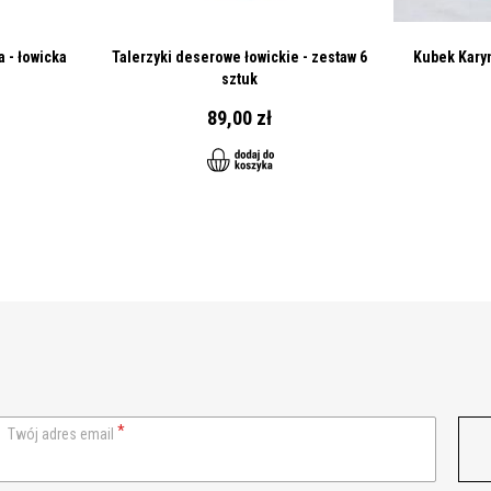
 - łowicka
Talerzyki deserowe łowickie - zestaw 6
Kubek Karyn
sztuk
89,00 zł
Twój adres email