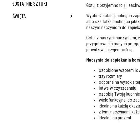
ŁOSTATNIE SZTUKI
Gotuj z przyjemnością i zachw
ŚWIĘTA
TOGGLE SUBMENU
Wyobraź sobie: pachnąca zapie
albo szarlotka pachnąca jabł
naszym naczyniom do zapieka
Gotuj z naszymi naczyniami, 
przygotowania małych porcji, 
prawdziwą przyjemnością.
Naczynia do zapiekania komple
ozdobione wzorem ło
trzy rozmiary
odporne na wysokie te
łatwe w czyszcenniu
ozdobią Twoją kuchnie
wielofunkcyjne: do za
idealne na każdą okazj
z tymi naczyniami każd
idealne na prezent