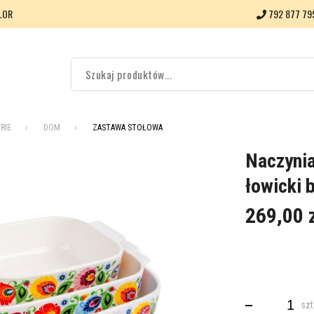
LOR
792 877 79
RIE
DOM
ZASTAWA STOŁOWA
Naczynia
łowicki b
269,00 
szt