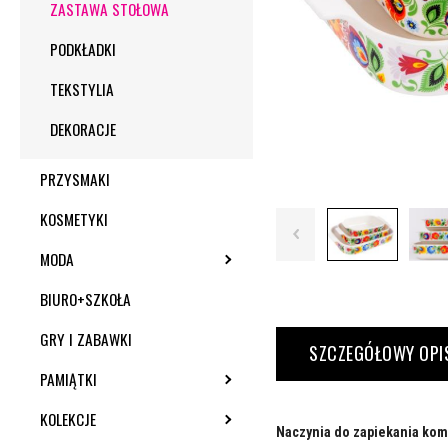
ZASTAWA STOŁOWA
PODKŁADKI
TEKSTYLIA
DEKORACJE
PRZYSMAKI
KOSMETYKI
MODA
TOGGLE SUBMENU
BIURO+SZKOŁA
GRY I ZABAWKI
SZCZEGÓŁOWY OPI
PAMIĄTKI
TOGGLE SUBMENU
KOLEKCJE
TOGGLE SUBMENU
Naczynia do zapiekania komple