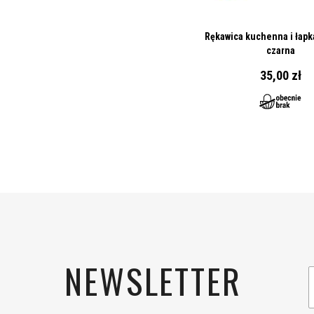
Rękawica kuchenna i łapka
czarna
35,00 zł
NEWSLETTER