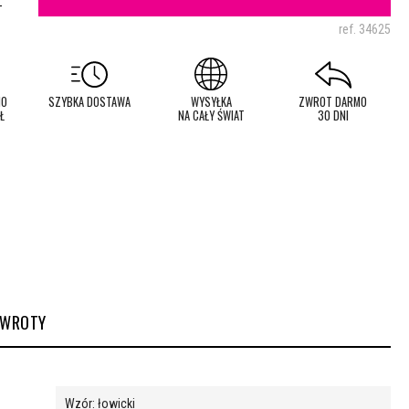
ref.
34625
MO
SZYBKA DOSTAWA
WYSYŁKA
ZWROT DARMO
Ł
NA CAŁY ŚWIAT
30 DNI
ZWROTY
Wzór: łowicki