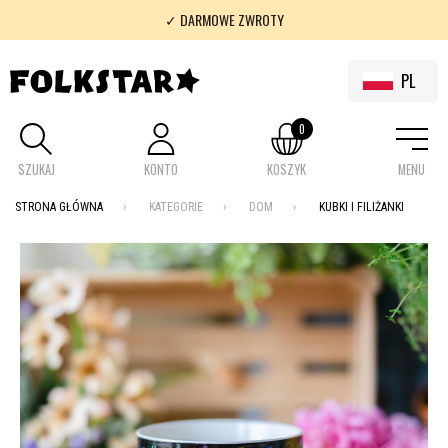
✓ DARMOWE ZWROTY
✓ 100% FOLKLOR
PL
0
SZUKAJ
KONTO
KOSZYK
MENU
STRONA GŁÓWNA
KATEGORIE
DOM
KUBKI I FILIŻANKI