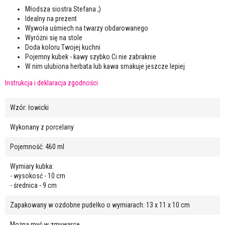
Młodsza siostra Stefana ;)
Idealny na prezent
Wywoła uśmiech na twarzy obdarowanego
Wyróżni się na stole
Doda koloru Twojej kuchni
Pojemny kubek - kawy szybko Ci nie zabraknie
W nim ulubiona herbata lub kawa smakuje jeszcze lepiej
Instrukcja i deklaracja zgodności
Wzór: łowicki
Wykonany z porcelany
Pojemność: 460 ml
Wymiary kubka:
- wysokosć - 10 cm
- średnica - 9 cm
Zapakowany w ozdobne pudełko o wymiarach: 13 x 11 x 10 cm
Można myć w zmywarce