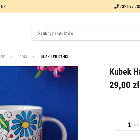
LOR
792 877 79
RIE
DOM
KUBKI I FILIŻANKI
Kubek Ha
29,00 zł
szt