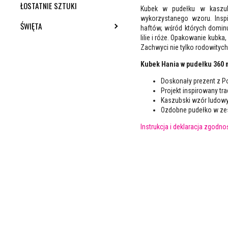
ŁOSTATNIE SZTUKI
Kubek w pudełku w kaszub
wykorzystanego wzoru. Inspi
ŚWIĘTA
TOGGLE SUBMENU
haftów, wśród których dominuj
lilie i róże. Opakowanie kubka
Zachwyci nie tylko rodowitych
Kubek Hania w pudełku 360 m
Doskonały prezent z Po
Projekt inspirowany t
Kaszubski wzór ludowy 
Ozdobne pudełko w zes
Instrukcja i deklaracja zgodno