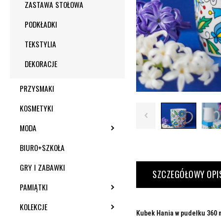
ZASTAWA STOŁOWA
PODKŁADKI
TEKSTYLIA
DEKORACJE
PRZYSMAKI
KOSMETYKI
MODA
TOGGLE SUBMENU
BIURO+SZKOŁA
GRY I ZABAWKI
SZCZEGÓŁOWY OPI
PAMIĄTKI
TOGGLE SUBMENU
KOLEKCJE
TOGGLE SUBMENU
Kubek Hania w pudełku 360 m