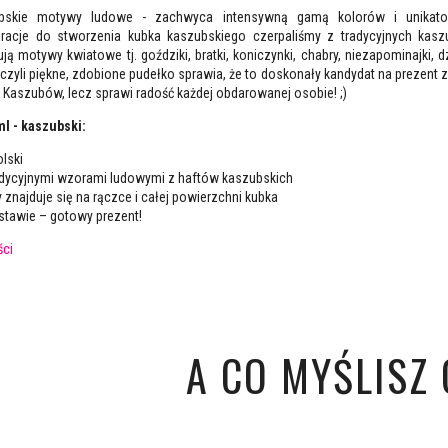
skie motywy ludowe - zachwyca intensywną gamą kolorów i unikato
racje do stworzenia kubka kaszubskiego czerpaliśmy z tradycyjnych kasz
ą motywy kwiatowe tj. goździki, bratki, koniczynki, chabry, niezapominajki, 
, czyli piękne, zdobione pudełko sprawia, że to doskonały kandydat na prezent z
 Kaszubów, lecz sprawi radość każdej obdarowanej osobie! ;)
l - kaszubski:
lski
radycyjnymi wzorami ludowymi z haftów kaszubskich
znajduje się na rączce i całej powierzchni kubka
tawie – gotowy prezent!
ści
A CO MYŚLISZ O