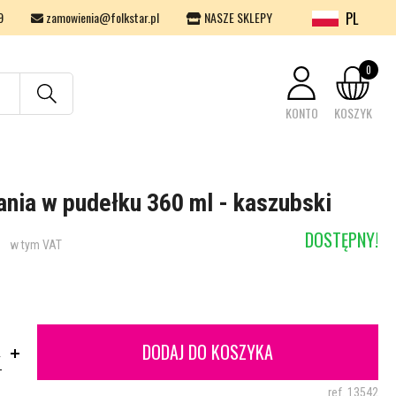
PL
9
zamowienia@folkstar.pl
NASZE SKLEPY
0
KONTO
KOSZYK
Twój koszyk jest pusty.
nia w pudełku 360 ml - kaszubski
DOSTĘPNY!
w tym VAT
DODAJ DO KOSZYKA
.
ref.
13542