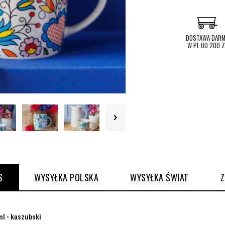
DOSTAWA DAR
W PL OD 200 Z
S
WYSYŁKA POLSKA
WYSYŁKA ŚWIAT
l - kaszubski