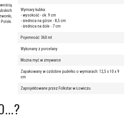
wością
Wymiary kubka:
ubskich
- wysokość - ok. 9 cm
dzwonki,
- średnica na górze - 8,5 cm
 Polski.
- średnica na dole - 7 cm
Pojemność: 360 ml
Wykonany z porcelany
Można myć w zmywarce
Zapakowany w ozdobne pudełko o wymiarach: 12,5 x 10 x 9
cm
Zaprojektowane przez Folkstar w Łowiczu
...?