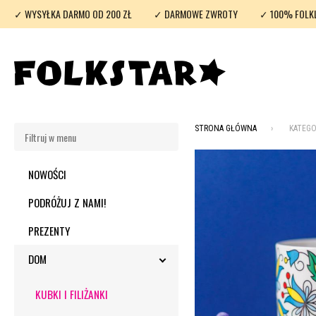
✓ WYSYŁKA DARMO OD 200 ZŁ
✓ DARMOWE ZWROTY
✓ 100% FOLK
STRONA GŁÓWNA
KATEGO
NOWOŚCI
PODRÓŻUJ Z NAMI!
PREZENTY
DOM
TOGGLE SUBMENU
KUBKI I FILIŻANKI