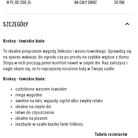
W PL OD 200 ZŁ
NA CAŁY ŚWIAT
30 DNI
SZCZEGÓŁY
Kroksy - łowickie białe
To idealne połączenie wygody, lekkości i wzoru łowickiego. Sprawdzą się
na spacer, wakacje, do ogrodu czy po prostu na szybkie wyjście z domu.
Stopy w nich poczują pełen komfort nawet w ciepłe dni. Raz założysz i
nagle okaże się, że to najczęściej noszone buty w Twojej szafie.
Kroksy - łowickie białe:
ozdobione wzorem łowickim
mega wygodne
świetne na lato, wyjazdy, ogród albo zwykły relaks
idealne na ciepłe dni
łatwe do czyszczenia
idealne na prezent
niezbęde w szafie każdej fanki folkloru
Tabela rozmiarów