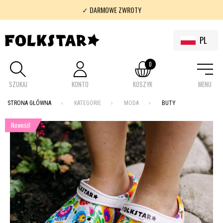
✓ DARMOWE ZWROTY
✓ 100% FOLKLOR
PL
0
SZUKAJ
KONTO
KOSZYK
MENU
STRONA GŁÓWNA
KATEGORIE
MODA
BUTY
Nowość!