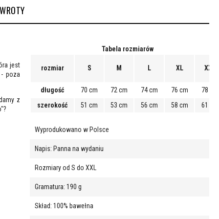
ZWROTY
Tabela rozmiarów
ra jest
rozmiar
S
M
L
XL
XXL
 - poza
długość
70 cm
72 cm
74 cm
76 cm
78 cm
 damy z
szerokość
51 cm
53 cm
56 cm
58 cm
61 cm
o"?
Wyprodukowano w Polsce
Napis: Panna na wydaniu
Rozmiary od S do XXL
Gramatura: 190 g
Skład: 100% bawełna