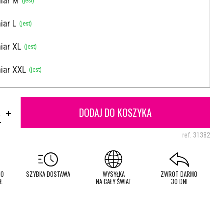
iar M
(jest)
iar L
(jest)
iar XL
(jest)
iar XXL
(jest)
DODAJ DO KOSZYKA
.
ref.
31382
MO
SZYBKA DOSTAWA
WYSYŁKA
ZWROT DARMO
Ł
NA CAŁY ŚWIAT
30 DNI