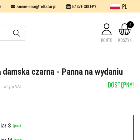
PL
9
zamowienia@folkstar.pl
NASZE SKLEPY
0
KONTO
KOSZYK
Twój koszyk jest pusty.
 damska czarna - Panna na wydaniu
DOSTĘPNY!
w tym VAT
iar S
(jest)