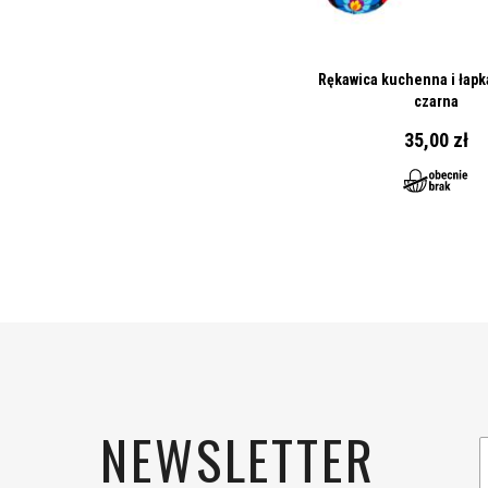
Rękawica kuchenna i łapka
czarna
35,00 zł
NEWSLETTER