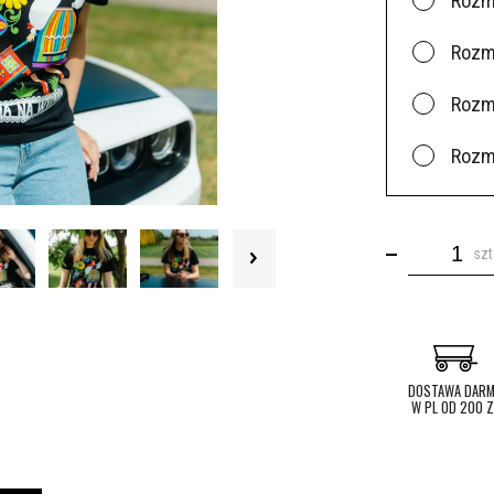
Rozm
Rozm
Rozm
Rozm
szt
DOSTAWA DAR
W PL OD 200 Z