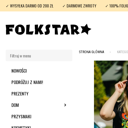
✓ WYSYŁKA DARMO OD 200 ZŁ
✓ DARMOWE ZWROTY
✓ 100% FOLK
STRONA GŁÓWNA
KATEGO
NOWOŚCI
PODRÓŻUJ Z NAMI!
PREZENTY
DOM
TOGGLE SUBMENU
PRZYSMAKI
KOSMETYKI