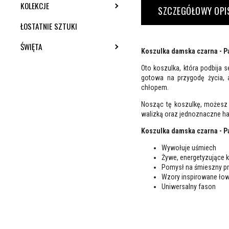
KOLEKCJE
TOGGLE SUBMENU
SZCZEGÓŁOWY OPI
ŁOSTATNIE SZTUKI
ŚWIĘTA
TOGGLE SUBMENU
Koszulka damska czarna - P
Oto koszulka, która podbija 
gotowa na przygodę życia, 
chłopem.
Nosząc tę koszulkę, możesz
walizką oraz jednoznaczne ha
Koszulka damska czarna - P
Wywołuje uśmiech
Żywe, energetyzujące k
Pomysł na śmieszny p
Wzory inspirowane ło
Uniwersalny fason