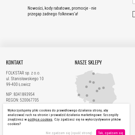
Nowości, kody rabatowe, promocje - nie
przegap żadnego folknews'a!
KONTAKT
NASZE SKLEPY
FOLKSTAR sp. z o.o.
ul. Stanisławskiego 10
99-400 Łowicz
NIP: 8341893954
REGON: 520067705
KRS: 0000923835
Wykorzystujemy pliki cookies do prawidłowego działania strony, aby
analizować ruch na stronie i prowadzić działania marketingowe. Szczegóły
792 877 799
ZOBACZ WSZYSTKIE
znajdziesz w
polityce cookies
. Czy zgadzasz się na wykorzystywanie plików
zamowienia@folkstar.pl
cookies?
Nie zgadzam się (opuść stronę)
Tak, zgadzam się