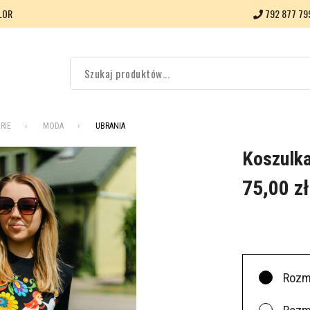
LOR
792 877 79
RIE
MODA
UBRANIA
Koszulka
75,00 zł
Rozm