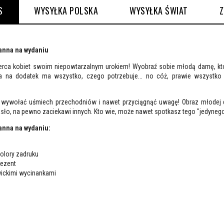
S
WYSYŁKA POLSKA
WYSYŁKA ŚWIAT
anna na wydaniu
serca kobiet swoim niepowtarzalnym urokiem! Wyobraź sobie młodą damę, któ
a na dodatek ma wszystko, czego potrzebuje... no cóż, prawie wszystko
 wywołać uśmiech przechodniów i nawet przyciągnąć uwagę! Obraz młodej
sło, na pewno zaciekawi innych. Kto wie, może nawet spotkasz tego "jedyneg
anna na wydaniu:
olory zadruku
rezent
wickimi wycinankami