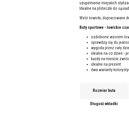
uzupełnienie miejskich styliz
Idealne na ploteczki do sąsia
Wzór łowicki, dopracowane det
Buty sportowe - łowickie cza
ozdobione wzorem ło
sprawdzą się do jeans
wygoda przez cały dzi
idealne na co dzień - p
każdy na mieście zwró
idealne na prezent
dwa warianty koloryst
Rozmiar buta
Długość wkładki