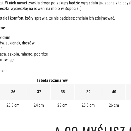
acji. W nich nawet zwykła droga po zakupy będzie wyglądała jak scena z teledys
deczki, wycieczkę na rower i na molo w Sopocie ;)
ale i komfort, który sprawia, że nie będziesz chciała ich zdejmować.
rne:
wickim
ów, sukienek, dresów
eń
raca, szkoła, miasto, podróże
ci uwagę
yczne
Tabela rozmiarów
36
37
38
39
40
23,5 cm
24 cm
25 cm
25,5 cm
26 cm