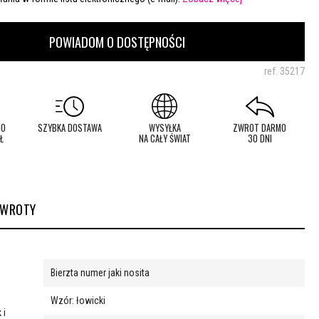
POWIADOM O DOSTĘPNOŚCI
ref.
35217
MO
SZYBKA DOSTAWA
WYSYŁKA
ZWROT DARMO
Ł
NA CAŁY ŚWIAT
30 DNI
ZWROTY
Bierzta numer jaki nosita
Wzór: łowicki
 i