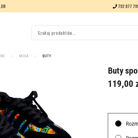
LOR
792 877 79
RIE
MODA
BUTY
Buty spo
119,00 
Rozm