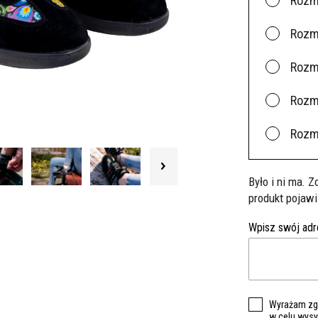
Rozm
Rozm
Rozm
Rozm
Rozm
Było i ni ma. 
produkt pojawi
Wpisz swój adr
Wyrażam zgo
w celu wysył