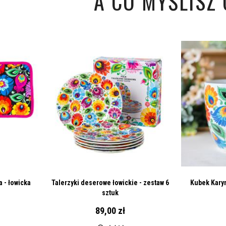
A CO MYŚLISZ O
 - łowicka
Talerzyki deserowe łowickie - zestaw 6
Kubek Karyn
sztuk
89,00 zł