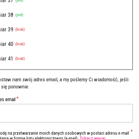
iar 37
(jest)
iar 38
(jest)
iar 39
(brak)
iar 40
(brak)
iar 41
(brak)
Zostaw nam swój adres email, a my poślemy Ci wiadomość, jeśli
 się ponownie.
es email
dę na przetwarzanie moich danych osobowych w postaci adresu e-mail
ania w formie listu elektronicznego (e-mail).
Zobacz więcej