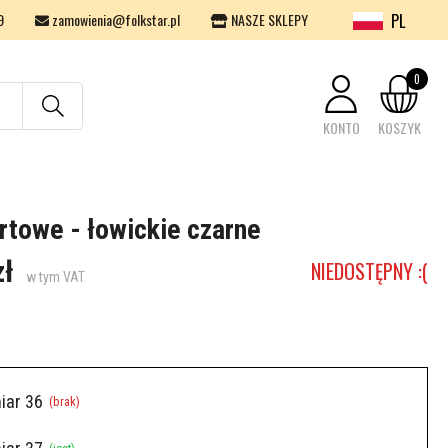
PL
9
zamowienia@folkstar.pl
NASZE SKLEPY
0
KONTO
KOSZYK
Twój koszyk jest pusty.
rtowe - łowickie czarne
zł
NIEDOSTĘPNY :(
w tym VAT
iar 36
(brak)