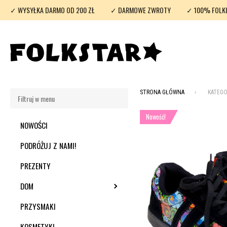
✓ WYSYŁKA DARMO OD 200 ZŁ
✓ DARMOWE ZWROTY
✓ 100% FOLK
STRONA GŁÓWNA
KATEGO
Nowość!
NOWOŚCI
PODRÓŻUJ Z NAMI!
PREZENTY
DOM
TOGGLE SUBMENU
PRZYSMAKI
KOSMETYKI