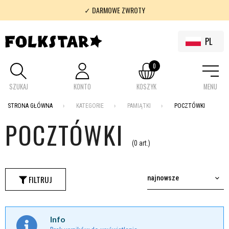
✓ DARMOWE ZWROTY
✓ 100% FOLKLOR
PL
0
SZUKAJ
KONTO
KOSZYK
MENU
STRONA GŁÓWNA
KATEGORIE
PAMIĄTKI
POCZTÓWKI
POCZTÓWKI
(0 art.)
FILTRUJ
najnowsze
Info