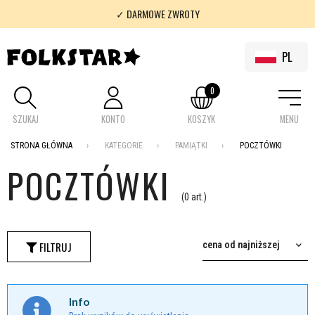
✓ DARMOWE ZWROTY
✓ 100% FOLKLOR
PL
0
SZUKAJ
KONTO
KOSZYK
MENU
STRONA GŁÓWNA
KATEGORIE
PAMIĄTKI
POCZTÓWKI
POCZTÓWKI
(0 art.)
FILTRUJ
cena od najniższej
Info