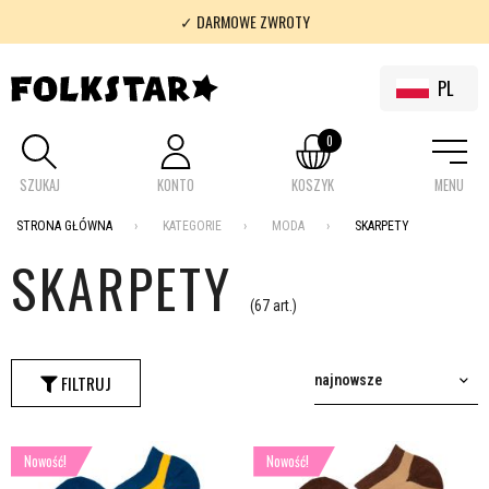
✓ 100% FOLKLOR
✓ WYSYŁKA DARMO OD 200 ZŁ
PL
0
SZUKAJ
KONTO
KOSZYK
MENU
STRONA GŁÓWNA
KATEGORIE
MODA
SKARPETY
SKARPETY
(67 art.)
FILTRUJ
najnowsze
Nowość!
Nowość!