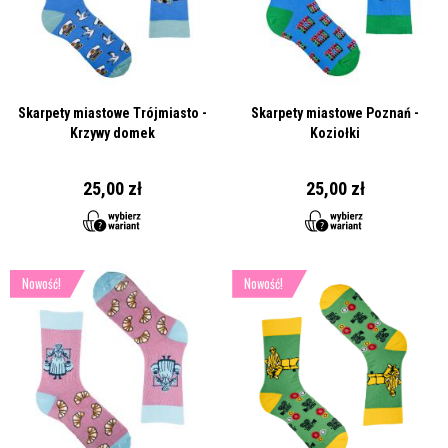
Skarpety miastowe Trójmiasto -
Skarpety miastowe Poznań -
Krzywy domek
Koziołki
25,00 zł
25,00 zł
Nowość!
Nowość!