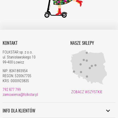
KONTAKT
NASZE SKLEPY
FOLKSTAR sp. z o.o.
ul. Stanisławskiego 10
99-400 Łowicz
NIP: 8341893954
REGON: 520067705
KRS: 0000923835
792 877 799
ZOBACZ WSZYSTKIE
zamowienia@folkstar.pl
INFO DLA KLIENTÓW