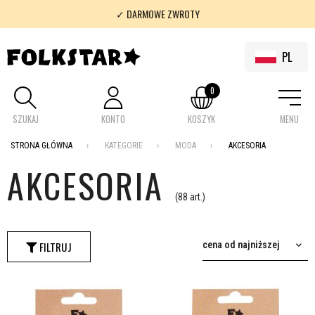
✓ DARMOWE ZWROTY
✓ 100% FOLKLOR
✓ WYSYŁKA DARMO OD 200 ZŁ
PL
0
SZUKAJ
KONTO
KOSZYK
MENU
STRONA GŁÓWNA
KATEGORIE
MODA
AKCESORIA
AKCESORIA
(88 art.)
FILTRUJ
cena od najniższej