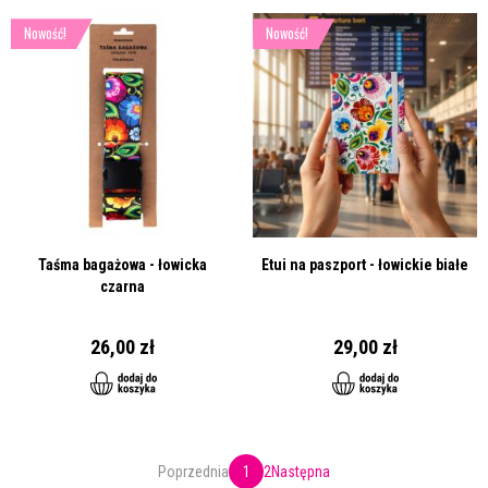
Nowość!
Nowość!
Taśma bagażowa - łowicka
Etui na paszport - łowickie białe
czarna
26,00 zł
29,00 zł
Poprzednia
1
2
Następna