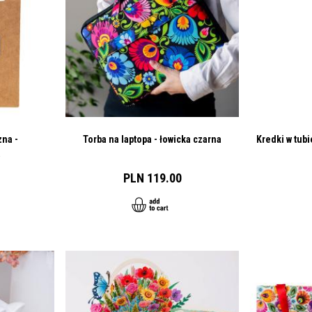
na -
Torba na laptopa - łowicka czarna
Kredki w tubi
a
PLN 119.00