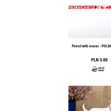
Pencil with eraser - POL
PLN 3.00