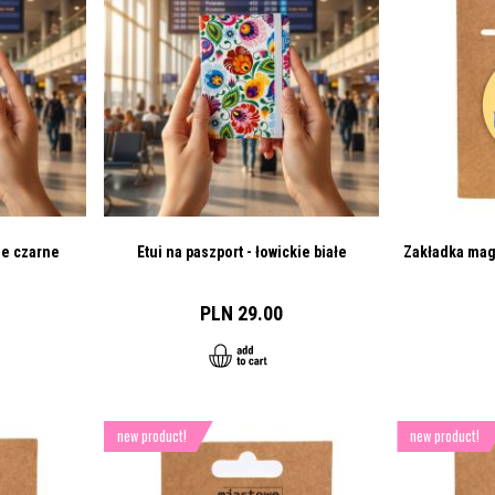
kie czarne
Etui na paszport - łowickie białe
Zakładka mag
PLN 29.00
new product!
new product!