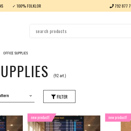
NS
✓ 100% FOLKLOR
792 877 7
OFFICE SUPPLIES
SUPPLIES
(92 art.)
ttern
FILTER
new product!
new product!