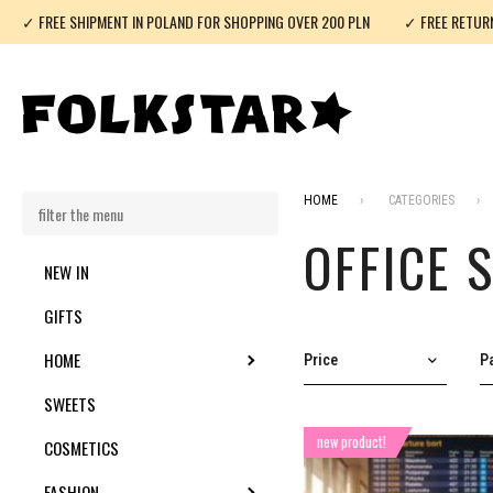
✓ FREE SHIPMENT IN POLAND FOR SHOPPING OVER 200 PLN
✓ FREE RETUR
HOME
CATEGORIES
OFFICE 
NEW IN
GIFTS
HOME
TOGGLE SUBMENU
Price
Pa
SWEETS
new product!
COSMETICS
FASHION
TOGGLE SUBMENU