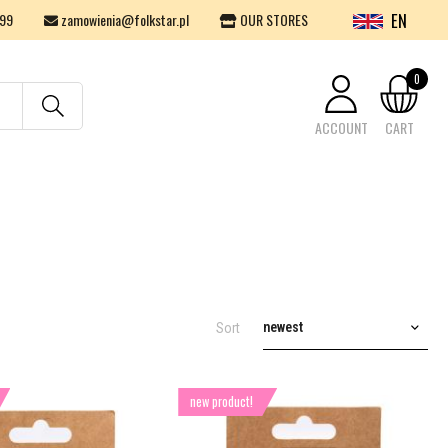
EN
99
zamowienia@folkstar.pl
OUR STORES
0
ACCOUNT
CART
Your cart is empty.
newest
Sort
new product!